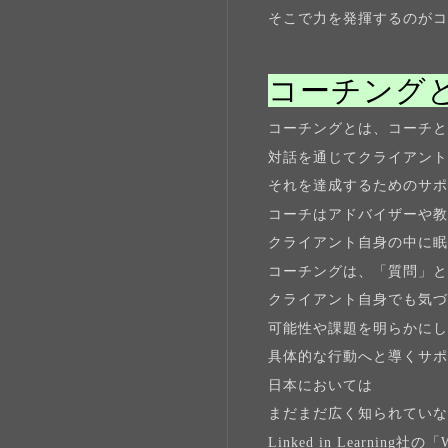
そこで力を発揮するのが
コーチング
コーチングとは、コーチ
対話を通じてクライアン
それを達成するためのサ
コーチはアドバイザーや
クライアント自身の中に
コーチングは、「質問」
クライアント自身でも気
可能性や課題を明らかに
具体的な行動へと導くサ
日本においては
まだまだ広く知られてい
Linked in Learning社の「W