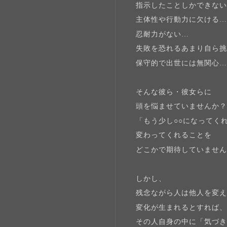
指示したことしかできな
主体性や行動力に欠ける
忍耐力がない…
失敗を恐れるあまり自ら
保守的で出世には無関心… e
そんな彼ら・彼女らに
頭を悩ませていませんか
「もう少し○○になってく
変わってくれることを
どこかで期待していませ
しかし、
残念ながら人は他人を変
変化が生まれるとすれば
その人自身の中に「気づ