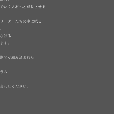
んでいく人材へと成長させる
。
代リーダーたちの中に眠る
し、
つなげる
きます。
グ期間が組み込まれた
グラム
い合わせください。
ら