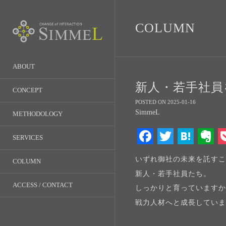
COLUMN
ABOUT
新人・若手社員
CONCEPT
POSTED ON 2025-01-16
SimmeL
METHODOLOGY
Facebook
Twitter
Hate
E
SERVICES
プロジェクトコーチング®型研修
企業改革・組織改革
いずれ御社の未来を託す
COLUMN
Self-Driveプログラム
採用ブランディング
新人・若手社員たち。
プロジェクトコーチング®
ACCESS / CONTACT
しっかりと育っています
ビジョン/ミッション/バリュー策
戦力人材へと成長してい