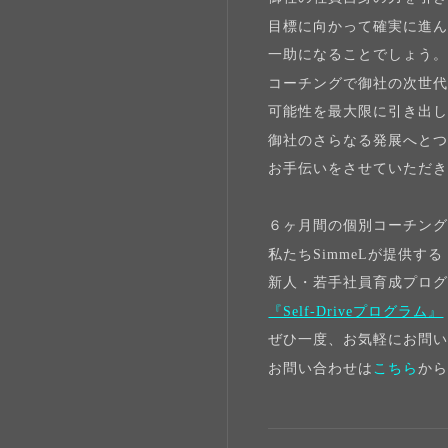
目標に向かって確実に進
一助になることでしょう
コーチングで御社の次世
可能性を最大限に引き出
御社のさらなる発展へと
お手伝いをさせていただ
６ヶ月間の個別コーチン
私たちSimmeLが提供する
新人・若手社員育成プロ
『Self-Driveプログラム』
ぜひ一度、お気軽にお問
お問い合わせは
こちら
か