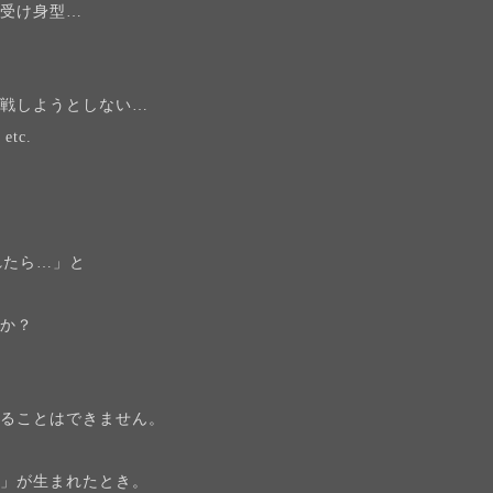
い受け身型…
…
挑戦しようとしない…
tc.
？
れたら…」と
んか？
えることはできません。
、
き」が生まれたとき。