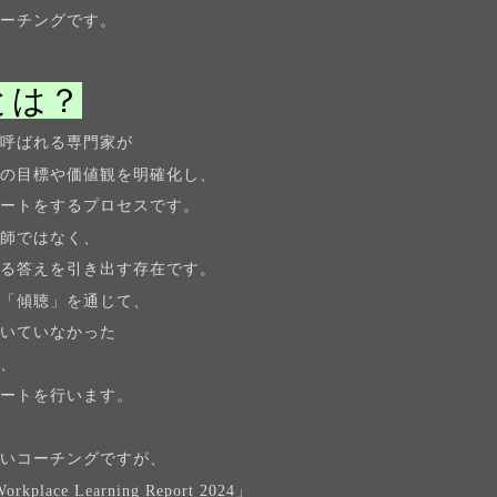
コーチングです。
とは？
と呼ばれる専門家が
トの目標や価値観を明確化し、
ポートをするプロセスです。
教師ではなく、
眠る答えを引き出す存在です。
と「傾聴」を通じて、
づいていなかった
し、
ポートを行います。
ないコーチングですが、
orkplace Learning Report 2024」