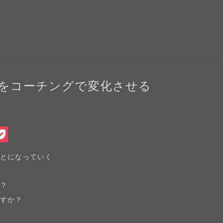
をコーチングで変化させる
na
vernote
Pocket
ことになっていく
か？
定
ますか？