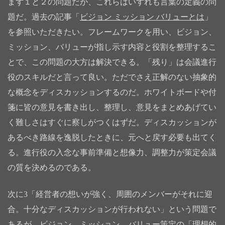
まず１と２の問題だが、これらはいずれも言葉の定義の問
題だ。過去の記事「
ビジョン ミッション バリューとは
」
を参照いただきたい。フレームワークを用い、ビジョン、
ミッション、バリューが指し示す内容と役割を整理するこ
とで、この問題の大方は解決できる。「残り」は会議進行
役のスキルだと言って良い。ただでさえ正解のない抽象的
な概念をディスカッションするのだ。ホワイトボードや付
箋に皆の意見を書き出し、整理し、意見をまとめあげてい
く難しさはすぐに察しがつくはずだ。ディスカッションが
あるべき路線を逸脱したときに、元へと戻す必要も出てく
る。進行役の入念な事前準備と想像力、調整力が策定会議
の質を決めるのである。
次に3「経営者の想いが強く、周囲のメンバーがそれに迎
合。十分なディスカッションが行われない」という問題で
あるが、ビジョン、ミッション、バリュー策定の「理想的