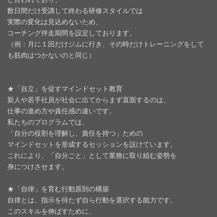
数日間だけ受講して終わる研修スタイルでは
実際の変化は見込めないため、
コーチング伴走期間を設定しております。
（例：月に１回だけジムに行き、その時だけトレーニングをして
も筋肉はつかないのと同じ）
★「自立」
を促すマインドセット教育
新人や若手社員が社会に出てからまず直面するのは、
仕事の進め方や責任感の違いです。
私たちのプログラムでは、
「自分の役割を理解し、責任を持つ」ための
マインドセットを形成する
セッションを設けています。
これにより、
「自分ごと」として業務に取り組む姿勢
を
身につけさせます。
★「自律」
を育む行動原則の構築
自律とは、
指示を待たず自ら行動を選択する能力
です。
このスキルを伸ばすために、